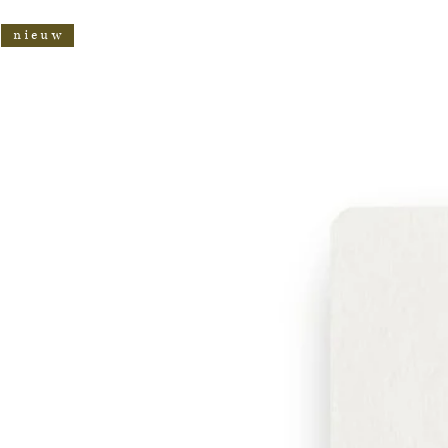
n i e u w