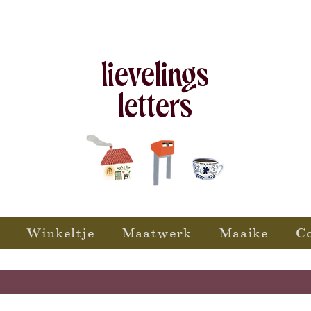
lievelings
letters
Winkeltje
Maatwerk
Maaike
C