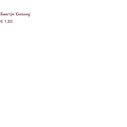
Kaartje 'Genoeg'
Prijs
€ 1,85