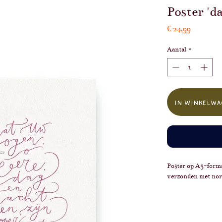
Poster 'd
Prijs
€ 24,99
Aantal
*
In winkelwa
Poster op A3-forma
verzonden met nor