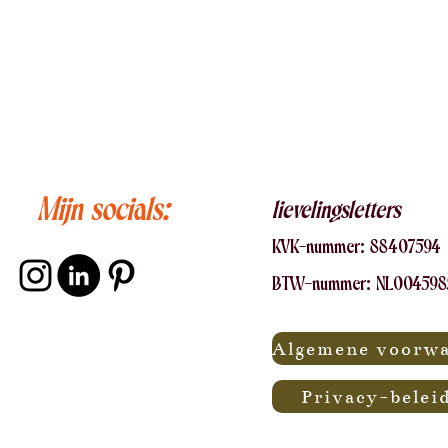
Mijn socials:
lievelingsletters
KVK-nummer:
88407
594
BTW-nummer: NL00459
Privacy-belei