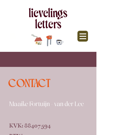
lievelings
letters
CONTACT
Maaike Fortuijn - van der Lee
KVK:
88407594