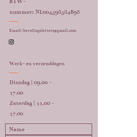
BTW-
nummer:
NL004598584B98
Email:
lievelingsletters@gmail.com
Werk- en verzenddagen
Dinsdag |
09.00 -
17.00
Zaterdag |
11.00 -
17.00