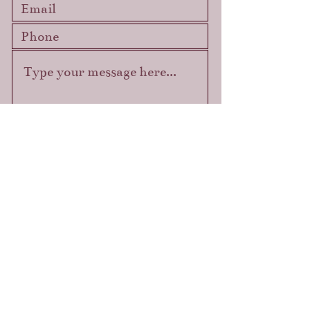
Submit
Mijn socials:
lievelingsletters
KVK-nummer:
88407
594
BTW-nummer:
NL004598584B98