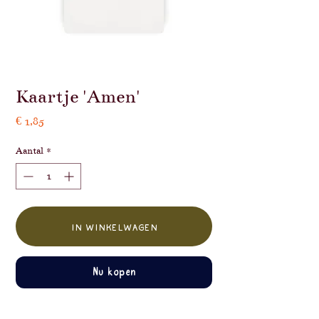
Kaartje 'Amen'
Prijs
€ 1,85
Aantal
*
In winkelwagen
Nu kopen