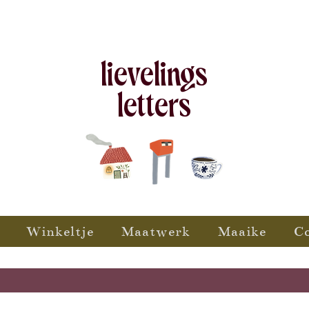
lievelings
letters
Winkeltje
Maatwerk
Maaike
C