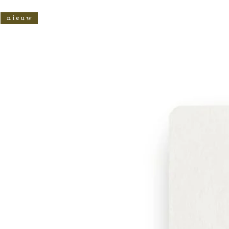
n i e u w