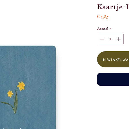
Kaartje '
Prijs
€ 1,85
Aantal
*
In winkelwa