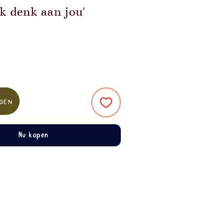
Ik denk aan jou'
gen
Nu kopen