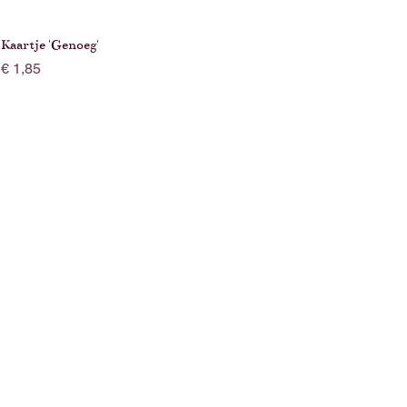
Kaartje 'Genoeg'
Prijs
€ 1,85