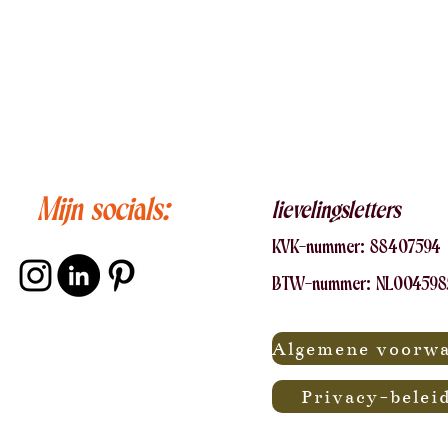
Mijn socials:
lievelingsletters
KVK-nummer:
88407
594
BTW-nummer: NL00459
Privacy-belei