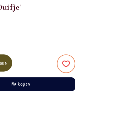
Duifje'
gen
Nu kopen