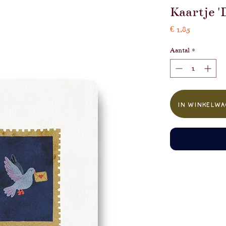
Kaartje '
Prijs
€ 1,85
Aantal
*
In winkelwa