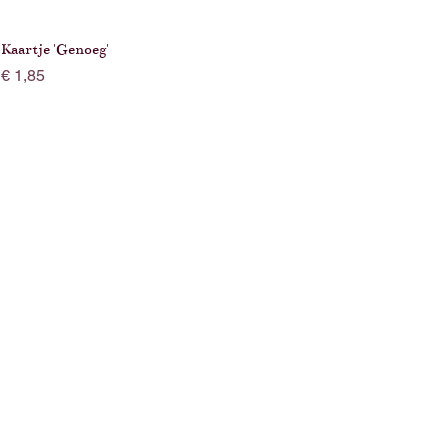
Kaartje 'Genoeg'
Prijs
€ 1,85