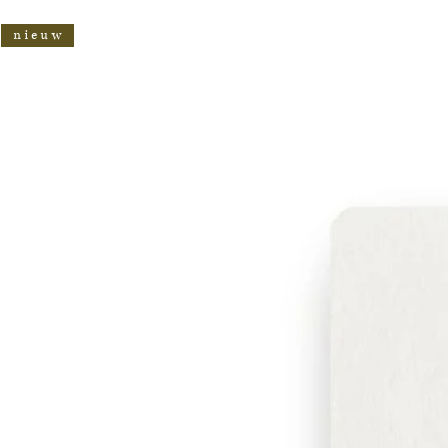
n i e u w