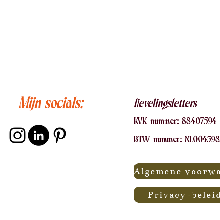
Mijn socials:
lievelingsletters
KVK-nummer:
88407
594
BTW-nummer: NL00459
Privacy-belei