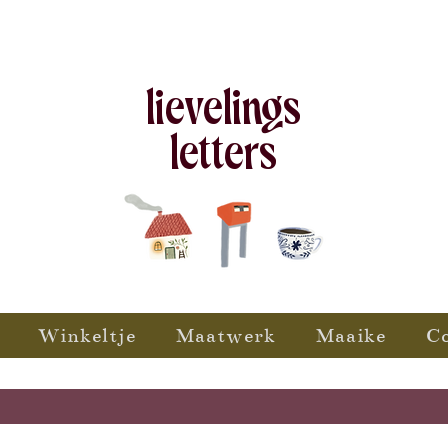
lievelings
letters
Winkeltje
Maatwerk
Maaike
C